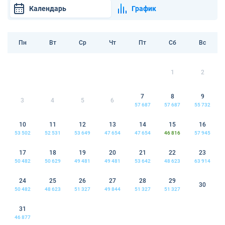
Календарь
График
Пн
Вт
Ср
Чт
Пт
Сб
Вс
1
2
7
8
9
3
4
5
6
57 687
57 687
55 732
10
11
12
13
14
15
16
53 502
52 531
53 649
47 654
47 654
46 816
57 945
17
18
19
20
21
22
23
50 482
50 629
49 481
49 481
53 642
48 623
63 914
24
25
26
27
28
29
30
50 482
48 623
51 327
49 844
51 327
51 327
31
46 877