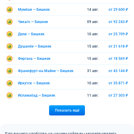
Мумбаи — Бишкек
14 авг.
от 29 600 ₽
Чикаго — Бишкек
09 авг.
от 92 243 ₽
Дели — Бишкек
10 авг.
от 25 709 ₽
Душанбе — Бишкек
15 авг.
от 21 618 ₽
Фергана — Бишкек
15 авг.
от 18 569 ₽
Франкфурт-на-Майне — Бишкек
31 авг.
от 43 144 ₽
Иркутск — Бишкек
10 авг.
от 35 871 ₽
Исламабад — Бишкек
11 авг.
от 27 303 ₽
Показать ещё
Для вашего удобства на нашем сайте вы можете увидеть