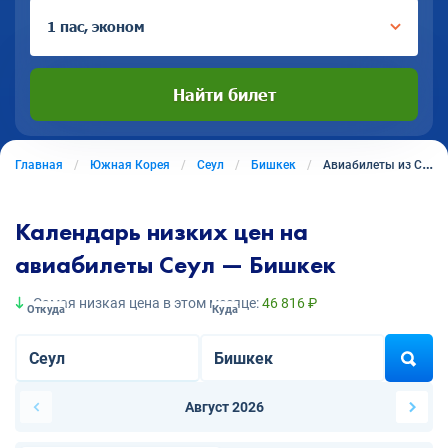
1 пас, эконом
Найти билет
Главная
Южная Корея
Сеул
Бишкек
Авиабилеты из Сеула в Бишкек
Календарь низких цен на
авиабилеты Сеул — Бишкек
Самая низкая цена в этом месяце:
46 816 ₽
Откуда
Куда
Август 2026