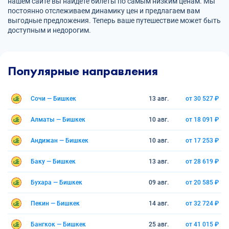
нашем сайте вы найдете билеты по самым низким ценам. Мы
постоянно отслеживаем динамику цен и предлагаем вам
выгодные предложения. Теперь ваше путешествие может быть
доступным и недорогим.
Популярные направления
Сочи — Бишкек
13 авг.
от 30 527 ₽
Алматы — Бишкек
10 авг.
от 18 091 ₽
Андижан — Бишкек
10 авг.
от 17 253 ₽
Баку — Бишкек
13 авг.
от 28 619 ₽
Бухара — Бишкек
09 авг.
от 20 585 ₽
Пекин — Бишкек
14 авг.
от 32 724 ₽
Бангкок — Бишкек
25 авг.
от 41 015 ₽