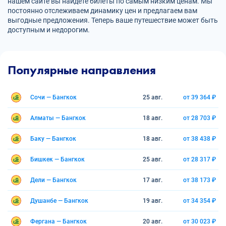
нашем сайте вы найдете билеты по самым низким ценам. Мы
постоянно отслеживаем динамику цен и предлагаем вам
выгодные предложения. Теперь ваше путешествие может быть
доступным и недорогим.
Популярные направления
Сочи — Бангкок
25 авг.
от 39 364 ₽
Алматы — Бангкок
18 авг.
от 28 703 ₽
Баку — Бангкок
18 авг.
от 38 438 ₽
Бишкек — Бангкок
25 авг.
от 28 317 ₽
Дели — Бангкок
17 авг.
от 38 173 ₽
Душанбе — Бангкок
19 авг.
от 34 354 ₽
Фергана — Бангкок
20 авг.
от 30 023 ₽