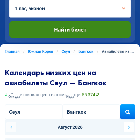
1 пас, эконом
Найти билет
Главная
Южная Корея
Сеул
Бангкок
Авиабилеты из Сеула в Бангкок
Календарь низких цен на
авиабилеты Сеул — Бангкок
Самая низкая цена в этом месяце:
55 374 ₽
Откуда
Куда
Август 2026