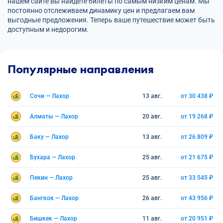
нашем сайте вы найдете билеты по самым низким ценам. Мы
постоянно отслеживаем динамику цен и предлагаем вам
выгодные предложения. Теперь ваше путешествие может быть
доступным и недорогим.
Популярные направления
Сочи — Лахор
13 авг.
от 30 438 ₽
Алматы — Лахор
20 авг.
от 19 268 ₽
Баку — Лахор
13 авг.
от 26 809 ₽
Бухара — Лахор
25 авг.
от 21 675 ₽
Пекин — Лахор
25 авг.
от 33 545 ₽
Бангкок — Лахор
26 авг.
от 43 956 ₽
Бишкек — Лахор
11 авг.
от 20 951 ₽