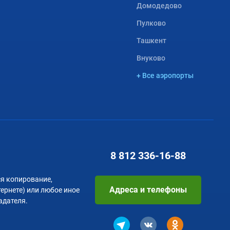
Домодедово
Пулково
Ташкент
Внуково
+ Все аэропорты
8 812
336-16-88
я копирование,
Адреса и телефоны
тернете) или любое иное
адателя.