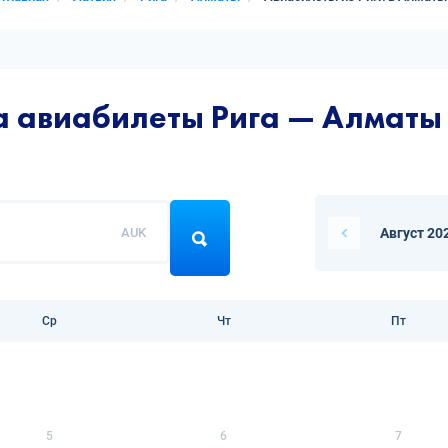
а авиабилеты Рига — Алматы
AUK
Август 20
Ср
Чт
Пт
5
6
7