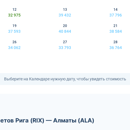
12
13
14
32 975
39 432
37 796
19
20
21
37 593
40 844
38 584
26
27
28
34 062
33 793
36 764
Выберите на Календаре нужную дату, чтобы увидеть стоимость
етов Рига (RIX) — Алматы (ALA)