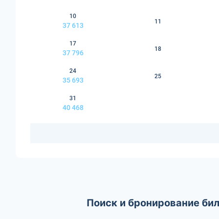
10
11
37 613
17
18
37 796
24
25
35 693
31
40 468
Поиск и бронирование бил