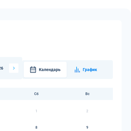
26
Календарь
График
Сб
Вс
1
2
8
9