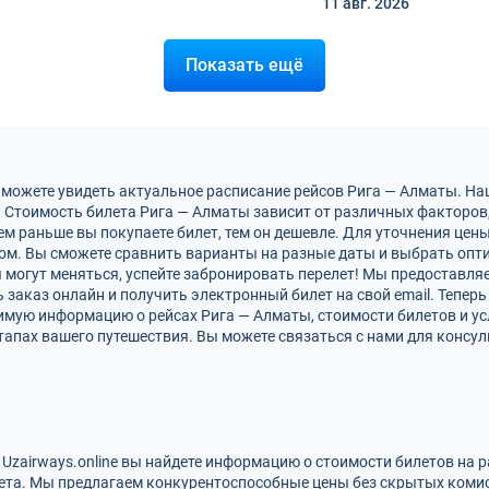
11 авг.
2026
Показать ещё
 можете увидеть актуальное расписание рейсов Рига — Алматы. Н
 Стоимость билета Рига — Алматы зависит от различных факторов, 
м раньше вы покупаете билет, тем он дешевле. Для уточнения цен
м. Вы сможете сравнить варианты на разные даты и выбрать опт
 могут меняться, успейте забронировать перелет! Мы предоставл
заказ онлайн и получить электронный билет на свой email. Теперь
димую информацию о рейсах Рига — Алматы, стоимости билетов и у
тапах вашего путешествия. Вы можете связаться с нами для консул
 Uzairways.online вы найдете информацию о стоимости билетов на 
ета. Мы предлагаем конкурентоспособные цены без скрытых комис