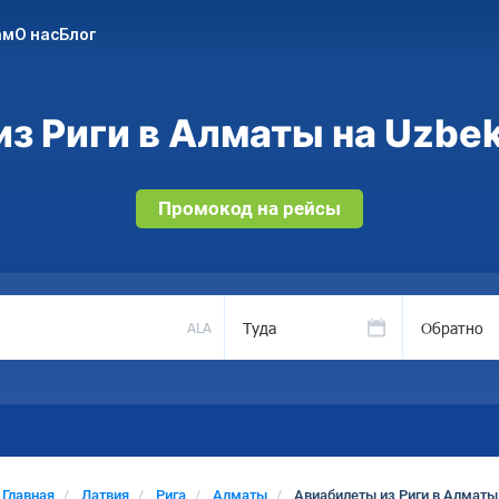
ам
О нас
Блог
з Риги в Алматы на Uzbek
Промокод на рейсы
Туда
Обратно
ALA
Главная
Латвия
Рига
Алматы
Авиабилеты из Риги в Алматы