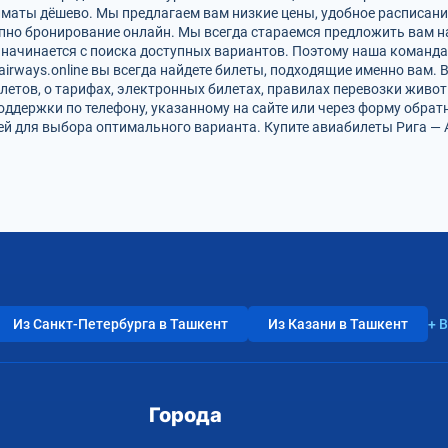
лматы дёшево. Мы предлагаем вам низкие цены, удобное расписани
упно бронирование онлайн. Мы всегда стараемся предложить вам 
 начинается с поиска доступных вариантов. Поэтому наша команда
airways.online вы всегда найдете билеты, подходящие именно вам.
летов, о тарифах, электронных билетах, правилах перевозки живот
оддержки по телефону, указанному на сайте или через форму обрат
 для выбора оптимального варианта. Купите авиабилеты Рига — А
Из Санкт-Петербурга в Ташкент
Из Казани в Ташкент
+ 
Города