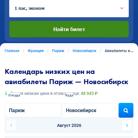
1 пас, эконом
Найти билет
Главная
Франция
Париж
Новосибирск
Авиабилеты из Парижа в Новосибирск
Календарь низких цен на
авиабилеты Париж — Новосибирск
Самая низкая цена в этом месяце:
48 943 ₽
Откуда
Куда
Август 2026