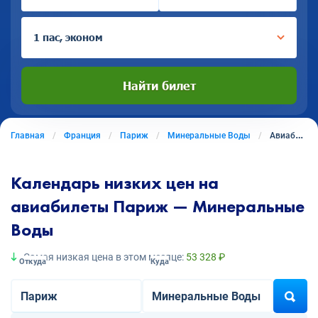
1 пас, эконом
Найти билет
Главная
Франция
Париж
Минеральные Воды
Авиабилеты из Парижа в Минеральные Воды
Календарь низких цен на
авиабилеты Париж — Минеральные
Воды
Самая низкая цена в этом месяце:
53 328 ₽
Откуда
Куда