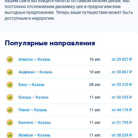
нашем сайте вы найдете билеты по самым низким ценам. Мы
постоянно отслеживаем динамику цен и предлагаем вам
выгодные предложения. Теперь ваше путешествие может быть
доступным и недорогим.
Популярные направления
Алматы — Казань
10 авг.
от 29 827 ₽
Андижан — Казань
10 авг.
от 28 867 ₽
Баку — Казань
08 авг.
от 39 370 ₽
Бухара — Казань
11 авг.
от 30 255 ₽
Пекин — Казань
11 авг.
от 44 176 ₽
Бангкок — Казань
11 авг.
от 51 793 ₽
Мумбаи — Казань
11 авг.
от 38 239 ₽