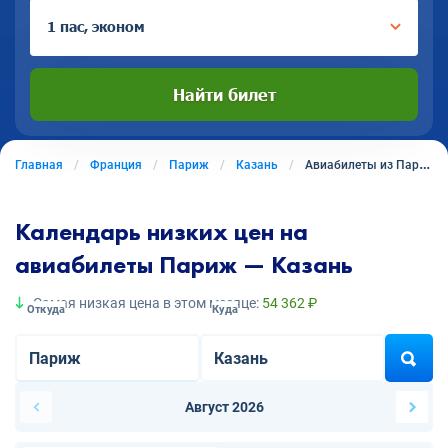
1 пас, эконом
Найти билет
Главная
Франция
Париж
Казань
Авиабилеты из Парижа в Казань
Календарь низких цен на
авиабилеты Париж — Казань
Самая низкая цена в этом месяце:
54 362 ₽
Откуда
Куда
Август 2026