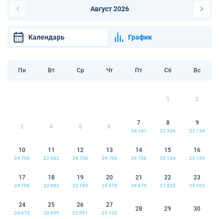
Август 2026
Календарь
График
Пн
Вт
Ср
Чт
Пт
Сб
Вс
1
2
7
8
9
3
4
5
6
24 101
22 306
23 134
10
11
12
13
14
15
16
24 706
22 082
24 706
24 706
24 706
23 134
23 134
17
18
19
20
21
22
23
24 706
22 082
23 103
24 675
24 675
21 525
23 103
24
25
26
27
28
29
30
24 675
20 999
22 051
23 103