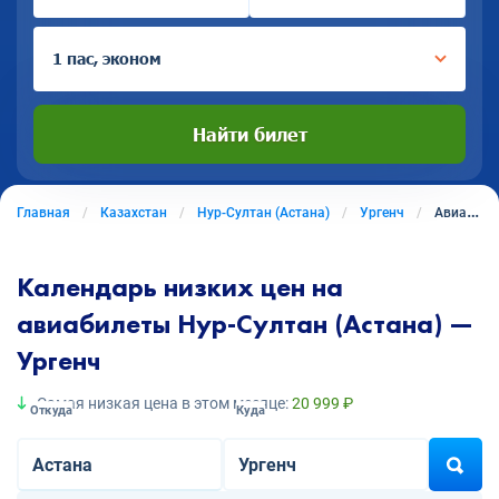
1 пас, эконом
Найти билет
Главная
Казахстан
Нур-Султан (Астана)
Ургенч
Авиабилеты из Нура-Султана (Астаны) в Ургенч
Календарь низких цен на
авиабилеты Нур-Султан (Астана) —
Ургенч
Самая низкая цена в этом месяце:
20 999 ₽
Откуда
Куда