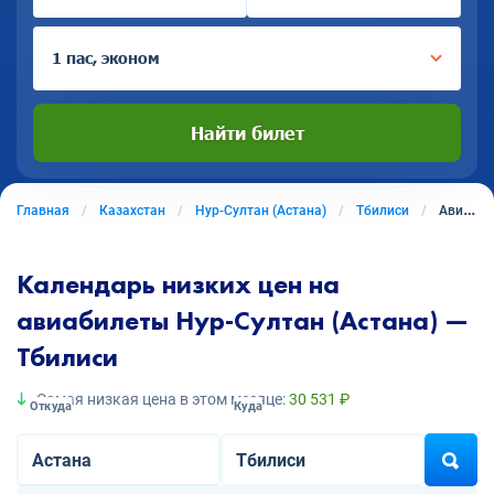
1 пас, эконом
Найти билет
Главная
Казахстан
Нур-Султан (Астана)
Тбилиси
Авиабилеты из Нура-Султана (Астаны) в Тбилиси
Календарь низких цен на
авиабилеты Нур-Султан (Астана) —
Тбилиси
Самая низкая цена в этом месяце:
30 531 ₽
Откуда
Куда