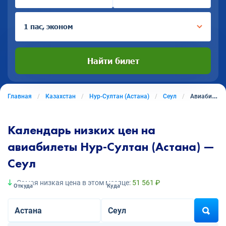
1 пас, эконом
Найти билет
Главная
Казахстан
Нур-Султан (Астана)
Сеул
Авиабилеты из Нура-Султана (Астаны) в Сеул
Календарь низких цен на
авиабилеты Нур-Султан (Астана) —
Сеул
Самая низкая цена в этом месяце:
51 561 ₽
Откуда
Куда