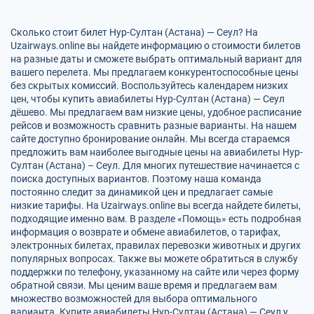
Сколько стоит билет Нур-Султан (Астана) — Сеул? На
Uzairways.online вы найдете информацию о стоимости билетов
на разные даты и сможете выбрать оптимальный вариант для
вашего перелета. Мы предлагаем конкурентоспособные цены
без скрытых комиссий. Воспользуйтесь календарем низких
цен, чтобы купить авиабилеты Нур-Султан (Астана) — Сеул
дёшево. Мы предлагаем вам низкие цены, удобное расписание
рейсов и возможность сравнить разные варианты. На нашем
сайте доступно бронирование онлайн. Мы всегда стараемся
предложить вам наиболее выгодные цены на авиабилеты Нур-
Султан (Астана) – Сеул. Для многих путешествие начинается с
поиска доступных вариантов. Поэтому наша команда
постоянно следит за динамикой цен и предлагает самые
низкие тарифы. На Uzairways.online вы всегда найдете билеты,
подходящие именно вам. В разделе «Помощь» есть подробная
информация о возврате и обмене авиабилетов, о тарифах,
электронных билетах, правилах перевозки животных и других
популярных вопросах. Также вы можете обратиться в службу
поддержки по телефону, указанному на сайте или через форму
обратной связи. Мы ценим ваше время и предлагаем вам
множество возможностей для выбора оптимального
варианта. Купите авиабилеты Нур-Султан (Астана) — Сеул у