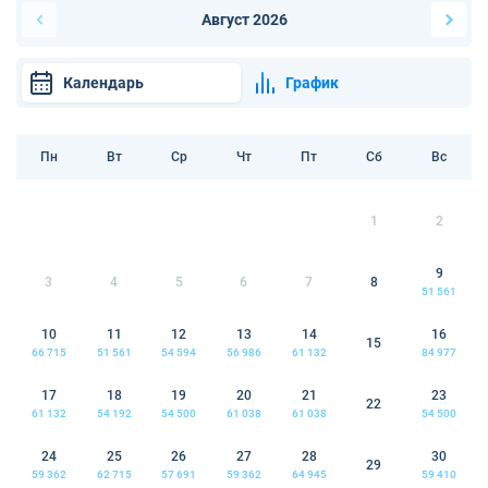
Август 2026
Календарь
График
Пн
Вт
Ср
Чт
Пт
Сб
Вс
1
2
9
3
4
5
6
7
8
51 561
10
11
12
13
14
16
15
66 715
51 561
54 594
56 986
61 132
84 977
17
18
19
20
21
23
22
61 132
54 192
54 500
61 038
61 038
54 500
24
25
26
27
28
30
29
59 362
62 715
57 691
59 362
64 945
59 410