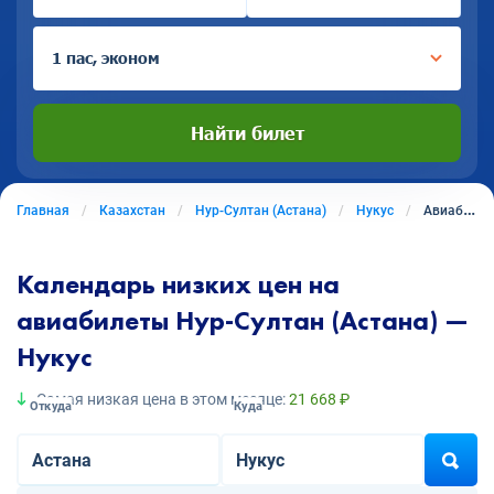
1 пас, эконом
Найти билет
Главная
Казахстан
Нур-Султан (Астана)
Нукус
Авиабилеты из Нура-Султана (Астаны) в Нукус
Календарь низких цен на
авиабилеты Нур-Султан (Астана) —
Нукус
Самая низкая цена в этом месяце:
21 668 ₽
Откуда
Куда