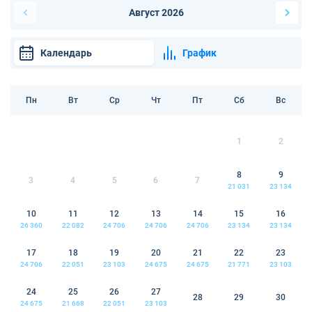
Август 2026
Календарь
График
Пн
Вт
Ср
Чт
Пт
Сб
Вс
1
2
8
9
3
4
5
6
7
21 031
23 134
10
11
12
13
14
15
16
26 360
22 082
24 706
24 706
24 706
23 134
23 134
17
18
19
20
21
22
23
24 706
22 051
23 103
24 675
24 675
21 771
23 103
24
25
26
27
28
29
30
24 675
21 668
22 051
23 103