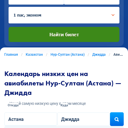
1 пас, эконом
Найти билет
Главная
Казахстан
Нур-Султан (Астана)
Джидда
Авиабилеты из Нура-Султана (Астаны) в Джидду
Календарь низких цен на
авиабилеты Нур-Султан (Астана) —
Джидда
Узнай самую низкую цену в этом месяце
Откуда
Куда