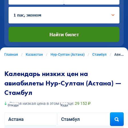
1 пас, эконом
Найти билет
Главная
Казахстан
Нур-Султан (Астана)
Стамбул
Авиабилеты из Нура-Султана (Астаны) в Стамбул
Календарь низких цен на
авиабилеты Нур-Султан (Астана) —
Стамбул
Самая низкая цена в этом месяце:
29 152 ₽
Откуда
Куда