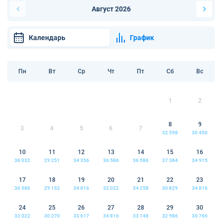
Август 2026
Календарь
График
Пн
Вт
Ср
Чт
Пт
Сб
Вс
1
2
8
9
3
4
5
6
7
32 598
30 450
10
11
12
13
14
15
16
36 032
29 251
34 356
36 586
36 586
37 384
34 915
17
18
19
20
21
22
23
36 586
29 152
34 816
32 022
34 258
30 829
34 816
24
25
26
27
28
29
30
32 022
30 270
33 617
34 816
33 148
32 986
30 766