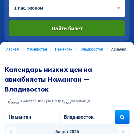
1 пас, эконом
Найти билет
Главная
Узбекистан
Наманган
Владивосток
Авиабилеты из Намангана в Владивосток
Календарь низких цен на
авиабилеты Наманган —
Владивосток
Узнай самую низкую цену в этом месяце
Откуда
Куда
Август 2026