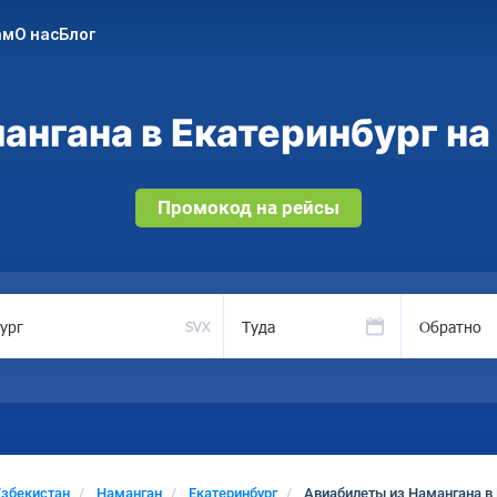
ам
О нас
Блог
нгана в Екатеринбург на
Промокод на рейсы
Туда
Обратно
SVX
збекистан
Наманган
Екатеринбург
Авиабилеты из Намангана в 