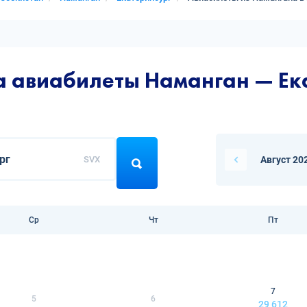
а авиабилеты Наманган — Ек
SVX
Август 20
Ср
Чт
Пт
7
5
6
29 612