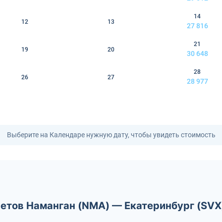
14
12
13
27 816
21
19
20
30 648
28
26
27
28 977
Выберите на Календаре нужную дату, чтобы увидеть стоимость
летов Наманган (NMA) — Екатеринбург (SVX