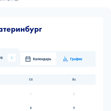
атеринбург
26
Календарь
График
Сб
Вс
1
2
8
9