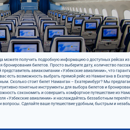
егда можете получить подробную информацию о доступных рейсах и
 бронирования билетов. Просто выберите дату, количество пасса
 представитель авиакомпании «Узбекские авиалинии», что гарант
вас есть возможность выбрать прямой рейс из Намангана в Екатери
тным. Сколько стоит билет Наманган – Екатеринбург? Мы предлаг
туитивно понятные инструменты для выбора билетов и бронирован
можность сэкономить и совершить комфортное путешествие из Нама
еля «Узбекские авиалинии» и наслаждайтесь беззаботным перелёто
ши вопросы. Сделайте ваше путешествие удобным, быстрым и неза