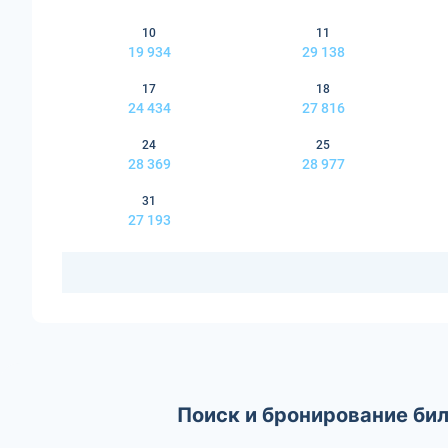
10
11
19 934
29 138
17
18
24 434
27 816
24
25
28 369
28 977
31
27 193
Поиск и бронирование би