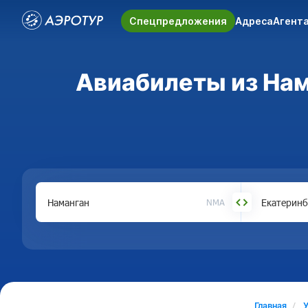
Спецпредложения
Адреса
Агент
Авиабилеты из Нама
NMA
Главная
У