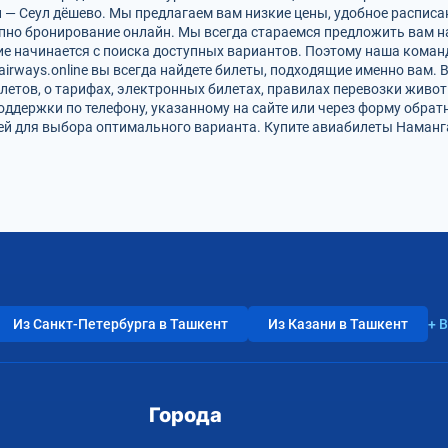
 — Сеул дёшево. Мы предлагаем вам низкие цены, удобное расписа
упно бронирование онлайн. Мы всегда стараемся предложить вам 
ие начинается с поиска доступных вариантов. Поэтому наша команд
airways.online вы всегда найдете билеты, подходящие именно вам.
летов, о тарифах, электронных билетах, правилах перевозки живот
оддержки по телефону, указанному на сайте или через форму обрат
 для выбора оптимального варианта. Купите авиабилеты Наманган
Из Санкт-Петербурга в Ташкент
Из Казани в Ташкент
+ 
Города