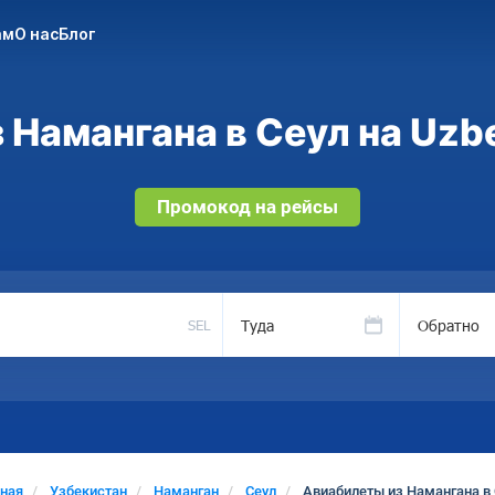
ам
О нас
Блог
 Намангана в Сеул на Uzbe
Промокод на рейсы
Туда
Обратно
SEL
вная
Узбекистан
Наманган
Сеул
Авиабилеты из Намангана в 