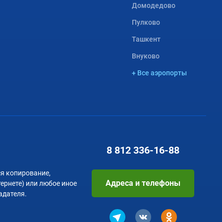
Домодедово
Пулково
Ташкент
Внуково
+ Все аэропорты
8 812
336-16-88
я копирование,
Адреса и телефоны
тернете) или любое иное
адателя.