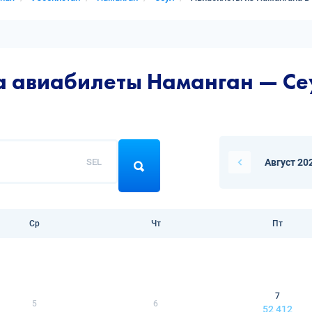
а авиабилеты Наманган — Се
SEL
Август 20
Ср
Чт
Пт
7
5
6
52 412