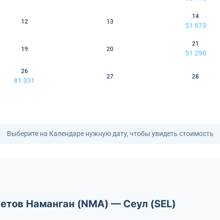
14
12
13
51 573
21
19
20
51 290
26
27
28
81 331
Выберите на Календаре нужную дату, чтобы увидеть стоимость
етов Наманган (NMA) — Сеул (SEL)