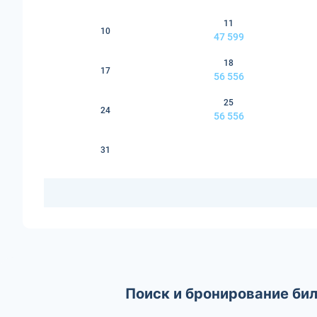
11
10
47 599
18
17
56 556
25
24
56 556
31
Поиск и бронирование бил