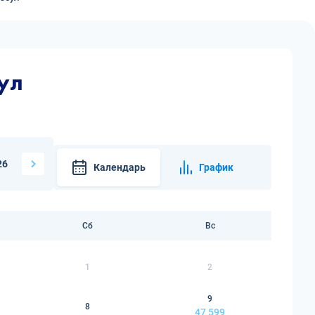
ул
26
Календарь
График
Сб
Вс
1
2
9
8
47 599