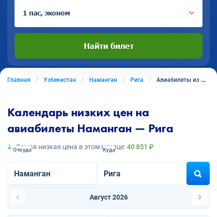
1 пас, эконом
Найти билет
Главная
Узбекистан
Наманган
Рига
Авиабилеты из Намангана в Ригу
Календарь низких цен на
авиабилеты Наманган — Рига
Самая низкая цена в этом месяце:
40 851 ₽
Откуда
Куда
Август 2026