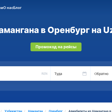
ам
О нас
Блог
мангана в Оренбург на U
Промокод на рейсы
Туда
Обратно
REN
Узбекистан
Наманган
Оренбург
Авиабилеты из Намангана в 