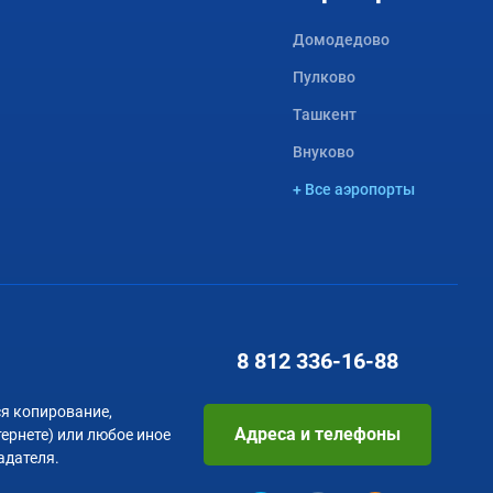
Домодедово
Пулково
Ташкент
Внуково
+ Все аэропорты
8 812
336-16-88
я копирование,
Адреса и телефоны
тернете) или любое иное
адателя.