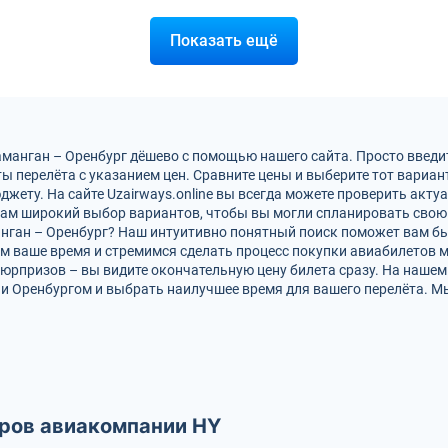
Показать ещё
манган – Оренбург дёшево с помощью нашего сайта. Просто введит
ы перелёта с указанием цен. Сравните цены и выберите тот вариа
жету. На сайте Uzairways.online вы всегда можете проверить акту
вам широкий выбор вариантов, чтобы вы могли спланировать свою
манган – Оренбург? Наш интуитивно понятный поиск поможет вам б
м ваше время и стремимся сделать процесс покупки авиабилетов 
юрпризов – вы видите окончательную цену билета сразу. На нашем
и Оренбургом и выбрать наилучшее время для вашего перелёта. 
ров авиакомпании HY