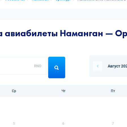
а авиабилеты Наманган — О
RNO
Август 20
Ср
Чт
Пт
5
6
7