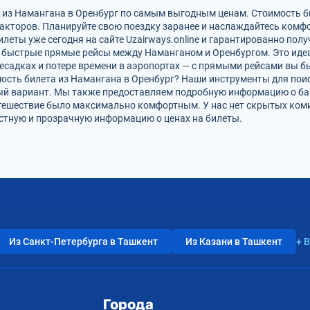
ы из Намангана в Оренбург по самым выгодным ценам. Стоимость 
факторов. Планируйте свою поездку заранее и наслаждайтесь ком
леты уже сегодня на сайте Uzairways.online и гарантированно пол
быстрые прямые рейсы между Наманганом и Оренбургом. Это идеал
ресадках и потере времени в аэропортах — с прямыми рейсами вы б
мость билета из Намангана в Оренбург? Наши инструменты для пои
й вариант. Мы также предоставляем подробную информацию о баг
утешествие было максимально комфортным. У нас нет скрытых ком
стную и прозрачную информацию о ценах на билеты.
Из Санкт-Петербурга в Ташкент
Из Казани в Ташкент
+ 
Города