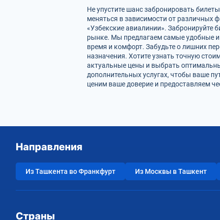
Не упустите шанс забронировать билет
меняться в зависимости от различных 
«Узбекские авиалинии». Забронируйте би
рынке. Мы предлагаем самые удобные и 
время и комфорт. Забудьте о лишних пе
назначения. Хотите узнать точную стои
актуальные цены и выбрать оптимальны
дополнительных услугах, чтобы ваше п
ценим ваше доверие и предоставляем че
Направления
Из Ташкента во Франкфурт
Из Москвы в Ташкент
Страны