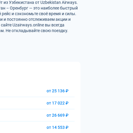
из Узбекистана от Uzbekistan Airways.
ган – Оренбург — это наиболее быстрый
 рейс и сэкономьте своё время и силы.
и и постоянно отслеживаем акции и
айте Uzairways.online вы всегда
м. Не откладывайте свою поездку.
от 25 136 ₽
от 17 022 ₽
от 26 669 ₽
от 14 553 ₽