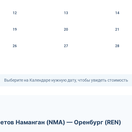
12
13
14
19
20
21
26
27
28
Выберите на Календаре нужную дату, чтобы увидеть стоимость
летов Наманган (NMA) — Оренбург (REN)