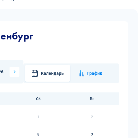
ренбург
26
Календарь
График
Сб
Вс
1
2
8
9