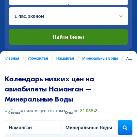
1 пас, эконом
Найти билет
Главная
Узбекистан
Наманган
Минеральные Воды
Авиабилеты из Намангана в Минеральные Воды
Календарь низких цен на
авиабилеты Наманган —
Минеральные Воды
Самая низкая цена в этом месяце:
31 035 ₽
Откуда
Куда