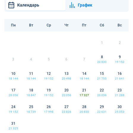
Календарь
График
Пн
Вт
Ср
Чт
Пт
Сб
Вс
1
2
8
9
3
4
5
6
7
20 830
19 152
10
11
12
13
14
15
16
18 144
18 144
19 152
20 498
18 144
21 755
21 641
17
18
19
20
21
22
23
20 056
18 847
19 152
20 056
17 327
20 056
21 288
24
25
26
27
28
29
30
19 152
18 739
17 998
23 826
20 830
22 631
25 053
31
21 325