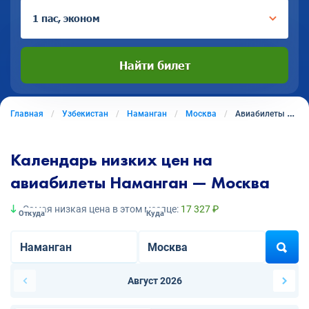
1 пас, эконом
Найти билет
Главная
Узбекистан
Наманган
Москва
Авиабилеты из Намангана в Москву
Календарь низких цен на
авиабилеты Наманган — Москва
Самая низкая цена в этом месяце:
17 327 ₽
Откуда
Куда
Август 2026