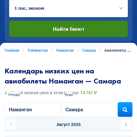
1 пас, эконом
Найти билет
Главная
Узбекистан
Наманган
Самара
Авиабилеты из Намангана в Самару
Календарь низких цен на
авиабилеты Наманган — Самара
Самая низкая цена в этом месяце:
14 767 ₽
Откуда
Куда
Август 2026