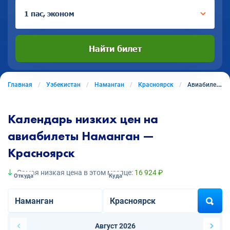
1 пас, эконом
Найти билет
Главная
Узбекистан
Наманган
Красноярск
Авиабилеты из Намангана в Красноярск
Календарь низких цен на
авиабилеты Наманган —
Красноярск
Самая низкая цена в этом месяце:
16 924 ₽
Откуда
Куда
Август 2026