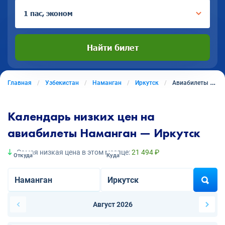
1 пас, эконом
Найти билет
Главная
Узбекистан
Наманган
Иркутск
Авиабилеты из Намангана в Иркутск
Календарь низких цен на
авиабилеты Наманган — Иркутск
Самая низкая цена в этом месяце:
21 494 ₽
Откуда
Куда
Август 2026