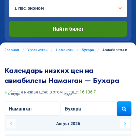
1 пас, эконом
Найти билет
Главная
Узбекистан
Наманган
Бухара
Авиабилеты из Намангана в Бухару
Календарь низких цен на
авиабилеты Наманган — Бухара
Самая низкая цена в этом месяце:
16 136 ₽
Откуда
Куда
Август 2026