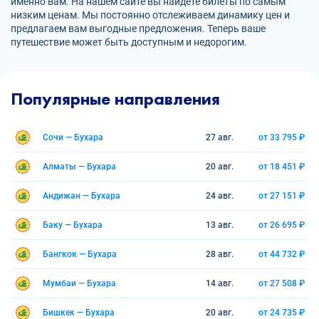
именно вам. На нашем сайте вы найдете билеты по самым
низким ценам. Мы постоянно отслеживаем динамику цен и
предлагаем вам выгодные предложения. Теперь ваше
путешествие может быть доступным и недорогим.
Популярные направления
Сочи — Бухара
27 авг.
от 33 795 ₽
Алматы — Бухара
20 авг.
от 18 451 ₽
Андижан — Бухара
24 авг.
от 27 151 ₽
Баку — Бухара
13 авг.
от 26 695 ₽
Бангкок — Бухара
28 авг.
от 44 732 ₽
Мумбаи — Бухара
14 авг.
от 27 508 ₽
Бишкек — Бухара
20 авг.
от 24 735 ₽