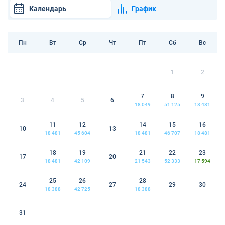
Календарь
График
Пн
Вт
Ср
Чт
Пт
Сб
Вс
1
2
7
8
9
3
4
5
6
18 049
51 125
18 481
11
12
14
15
16
10
13
18 481
45 604
18 481
46 707
18 481
18
19
21
22
23
17
20
18 481
42 109
21 543
52 333
17 594
25
26
28
24
27
29
30
18 388
42 725
18 388
31