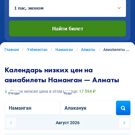
1 пас, эконом
Найти билет
Главная
Узбекистан
Наманган
Алматы
Авиабилеты из Намангана в Алматы
Календарь низких цен на
авиабилеты Наманган — Алматы
Самая низкая цена в этом месяце:
17 594 ₽
Откуда
Куда
Август 2026