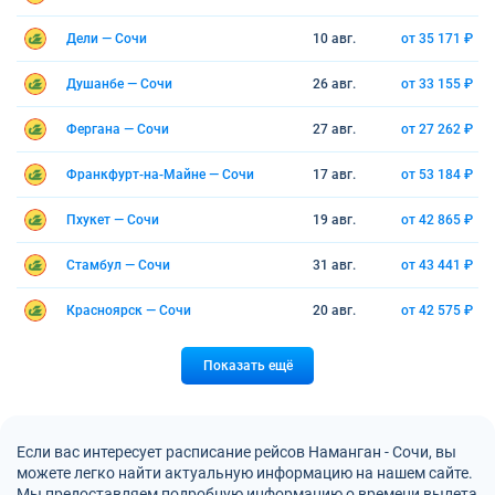
Дели — Сочи
10 авг.
от 35 171 ₽
Душанбе — Сочи
26 авг.
от 33 155 ₽
Фергана — Сочи
27 авг.
от 27 262 ₽
Франкфурт-на-Майне — Сочи
17 авг.
от 53 184 ₽
Пхукет — Сочи
19 авг.
от 42 865 ₽
Стамбул — Сочи
31 авг.
от 43 441 ₽
Красноярск — Сочи
20 авг.
от 42 575 ₽
Показать ещё
Если вас интересует расписание рейсов Наманган - Сочи, вы
можете легко найти актуальную информацию на нашем сайте.
Мы предоставляем подробную информацию о времени вылета