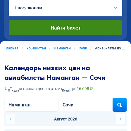
1 пас, эконом
Найти билет
Главная
Узбекистан
Наманган
Сочи
Авиабилеты из Намангана в Сочи
Календарь низких цен на
авиабилеты Наманган — Сочи
Самая низкая цена в этом месяце:
16 698 ₽
Откуда
Куда
Август 2026