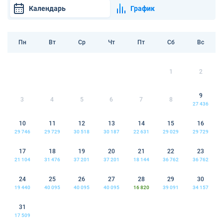
Календарь
График
Пн
Вт
Ср
Чт
Пт
Сб
Вс
1
2
9
3
4
5
6
7
8
27 436
10
11
12
13
14
15
16
29 746
29 729
30 518
30 187
22 631
29 029
29 729
17
18
19
20
21
22
23
21 104
31 476
37 201
37 201
18 144
36 762
36 762
24
25
26
27
28
29
30
19 440
40 095
40 095
40 095
16 820
39 091
34 157
31
17 509