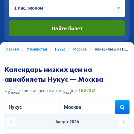
1 пас, эконом
Найти билет
Главная
Узбекистан
Нукус
Москва
Авиабилеты из Нукуса в Москву
Календарь низких цен на
авиабилеты Нукус — Москва
Самая низкая цена в этом месяце:
16 820 ₽
Откуда
Куда
Август 2026