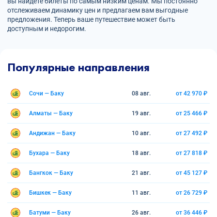
вы найдете билеты по самым низким ценам. Мы постоянно
отслеживаем динамику цен и предлагаем вам выгодные
предложения. Теперь ваше путешествие может быть
доступным и недорогим.
Популярные направления
Сочи — Баку
08 авг.
от 42 970 ₽
Алматы — Баку
19 авг.
от 25 466 ₽
Андижан — Баку
10 авг.
от 27 492 ₽
Бухара — Баку
18 авг.
от 27 818 ₽
Бангкок — Баку
21 авг.
от 45 127 ₽
Бишкек — Баку
11 авг.
от 26 729 ₽
Батуми — Баку
26 авг.
от 36 446 ₽