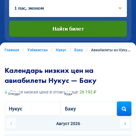
1 пас, эконом
Найти билет
Главная
Узбекистан
Нукус
Баку
Авиабилеты из Нукуса в Баку
Календарь низких цен на
авиабилеты Нукус — Баку
Самая низкая цена в этом месяце:
26 192 ₽
Откуда
Куда
Август 2026