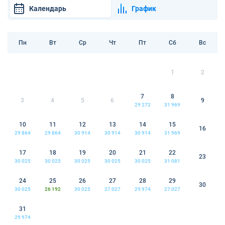
Календарь
График
Пн
Вт
Ср
Чт
Пт
Сб
Вс
1
2
7
8
3
4
5
6
9
29 272
31 969
10
11
12
13
14
15
16
29 864
29 864
30 914
30 914
30 914
31 969
17
18
19
20
21
22
23
30 025
30 025
30 025
30 025
30 025
31 081
24
25
26
27
28
29
30
30 025
26 192
30 025
27 027
29 974
27 027
31
29 974