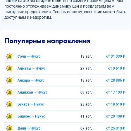
нашем сайте вы найдете билеты по самым низким ценам. Мы
постоянно отслеживаем динамику цен и предлагаем вам
выгодные предложения. Теперь ваше путешествие может быть
доступным и недорогим.
Популярные направления
Сочи — Нукус
13 авг.
от 31 330 ₽
Алматы — Нукус
27 авг.
от 9 610 ₽
Анкара — Нукус
13 авг.
от 28 886 ₽
Андижан — Нукус
09 авг.
от 17 103 ₽
Бухара — Нукус
23 авг.
от 18 510 ₽
Бишкек — Нукус
11 авг.
от 20 408 ₽
Дели — Нукус
07 авг.
от 25 013 ₽