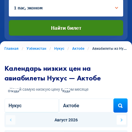
1 пас, эконом
Найти билет
Главная
Узбекистан
Нукус
Актобе
Авиабилеты из Нукуса в Актобе
Календарь низких цен на
авиабилеты Нукус — Актобе
Узнай самую низкую цену в этом месяце
Откуда
Куда
Август 2026