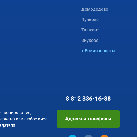
Домодедово
Пулково
Ташкент
Внуково
+ Все аэропорты
8 812
336-16-88
я копирование,
Адреса и телефоны
тернете) или любое иное
адателя.