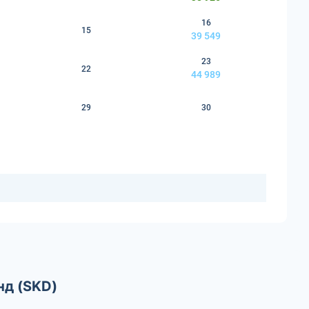
16
15
39 549
23
22
44 989
29
30
нд (SKD)