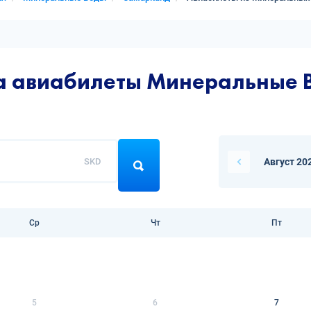
на авиабилеты Минеральные
SKD
Август 20
Ср
Чт
Пт
5
6
7