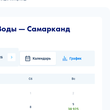
 Воды — Самарканд
26
Календарь
График
Сб
Вс
1
2
9
8
38 925