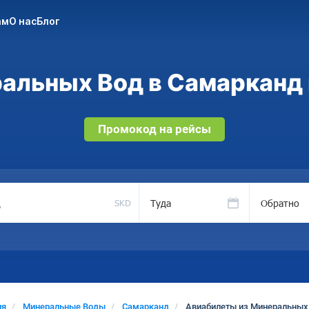
ам
О нас
Блог
альных Вод в Самарканд н
Промокод на рейсы
Туда
Обратно
SKD
ия
Минеральные Воды
Самарканд
Авиабилеты из Минеральных