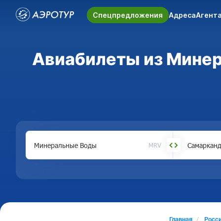
Спецпредложения
Адреса
Агент
Авиабилеты из Минер
MRV
Главная
Росс