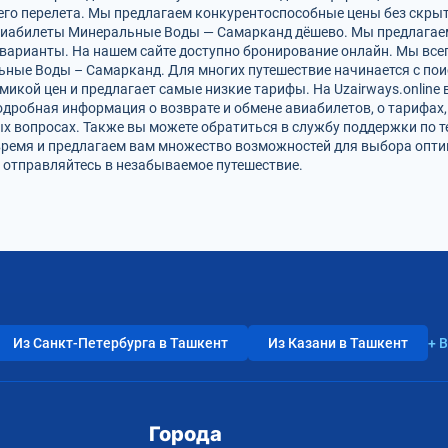
го перелета. Мы предлагаем конкурентоспособные цены без скрыт
авиабилеты Минеральные Воды — Самарканд дёшево. Мы предлагаем
варианты. На нашем сайте доступно бронирование онлайн. Мы все
ные Воды – Самарканд. Для многих путешествие начинается с пои
икой цен и предлагает самые низкие тарифы. На Uzairways.online 
одробная информация о возврате и обмене авиабилетов, о тарифах,
х вопросах. Также вы можете обратиться в службу поддержки по те
время и предлагаем вам множество возможностей для выбора опти
 отправляйтесь в незабываемое путешествие.
Из Санкт-Петербурга в Ташкент
Из Казани в Ташкент
+ 
Города