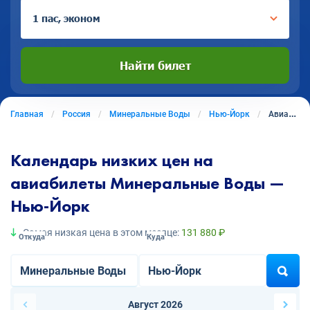
1 пас, эконом
Найти билет
Главная
Россия
Минеральные Воды
Нью-Йорк
Авиабилеты из Минеральных Вод в Нью-Йорк
Календарь низких цен на
авиабилеты Минеральные Воды —
Нью-Йорк
Самая низкая цена в этом месяце:
131 880 ₽
Откуда
Куда
Август 2026