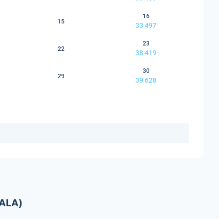
16
15
33 497
23
22
38 419
30
29
39 628
ALA)