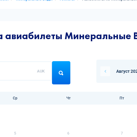
на авиабилеты Минеральные 
AUK
Август 20
Ср
Чт
Пт
5
6
7