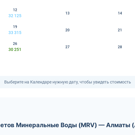
12
13
14
32 125
19
20
21
33 315
26
27
28
30 251
Выберите на Календаре нужную дату, чтобы увидеть стоимость
летов Минеральные Воды (MRV) — Алматы (