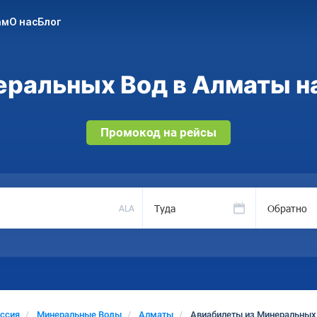
ам
О нас
Блог
ральных Вод в Алматы на
Промокод на рейсы
Туда
Обратно
ALA
ссия
Минеральные Воды
Алматы
Авиабилеты из Минеральных