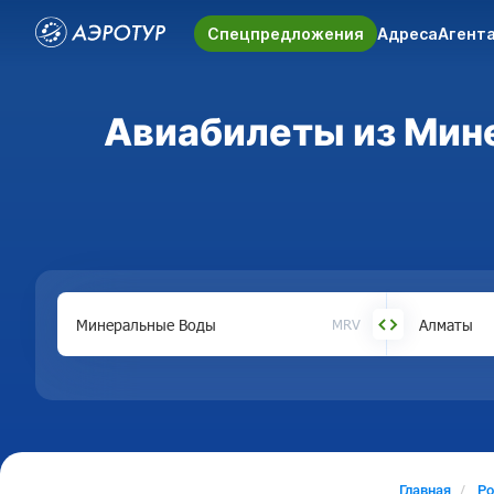
Спецпредложения
Адреса
Агент
Авиабилеты из Мине
MRV
Главная
Ро