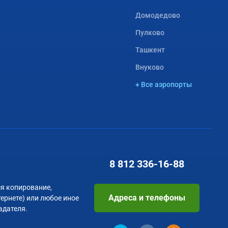
Домодедово
Пулково
Ташкент
Внуково
+ Все аэропорты
8 812
336-16-88
я копирование,
Адреса и телефоны
тернете) или любое иное
адателя.