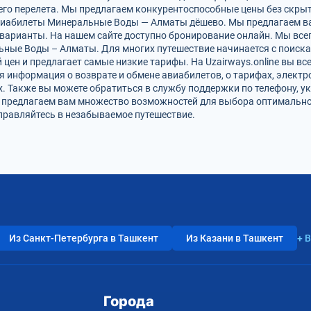
го перелета. Мы предлагаем конкурентоспособные цены без скрыт
авиабилеты Минеральные Воды — Алматы дёшево. Мы предлагаем ва
варианты. На нашем сайте доступно бронирование онлайн. Мы все
ные Воды – Алматы. Для многих путешествие начинается с поиска
цен и предлагает самые низкие тарифы. На Uzairways.online вы вс
я информация о возврате и обмене авиабилетов, о тарифах, электр
. Также вы можете обратиться в службу поддержки по телефону, ук
и предлагаем вам множество возможностей для выбора оптимально
правляйтесь в незабываемое путешествие.
Из Санкт-Петербурга в Ташкент
Из Казани в Ташкент
+ 
Города