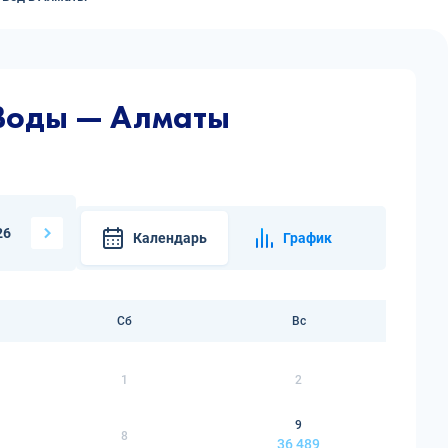
Воды — Алматы
26
Календарь
График
Сб
Вс
1
2
9
8
36 489