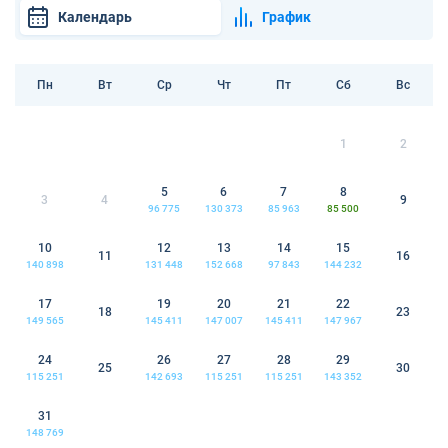
Календарь
График
Пн
Вт
Ср
Чт
Пт
Сб
Вс
1
2
5
6
7
8
3
4
9
96 775
130 373
85 963
85 500
10
12
13
14
15
11
16
140 898
131 448
152 668
97 843
144 232
17
19
20
21
22
18
23
149 565
145 411
147 007
145 411
147 967
24
26
27
28
29
25
30
115 251
142 693
115 251
115 251
143 352
31
148 769