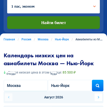
1 пас, эконом
Найти билет
Главная
Россия
Москва
Нью-Йорк
Авиабилеты из Москвы в Нью-Йорк
Календарь низких цен на
авиабилеты Москва — Нью-Йорк
Самая низкая цена в этом месяце:
85 500 ₽
Откуда
Куда
Август 2026