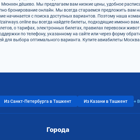
 Мюнхен дёшево. Мы предлагаем вам низкие цены, удобное распис
упно бронирование онлайн. Мы всегда стараемся предложить вам 
ие начинается с поиска доступных вариантов. Поэтому наша кома
zairways.online вы всегда найдете билеты, подходящие именно вам
летов, о тарифах, электронных билетах, правилах перевозки живот
оддержки по телефону, указанному на сайте или через форму обрат
й для выбора оптимального варианта. Купите авиабилеты Москва 
Из Санкт-Петербурга в Ташкент
Из Казани в Ташкент
+ 
Города