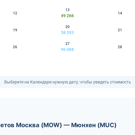
13
12
14
49 266
20
19
21
58 393
27
26
28
96 088
Выберите на Календаре нужную дату, чтобы увидеть стоимость
летов Москва (MOW) — Мюнхен (MUC)