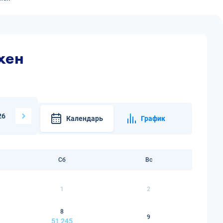
хен
26
Календарь
График
Сб
Вс
1
2
8
9
51 245