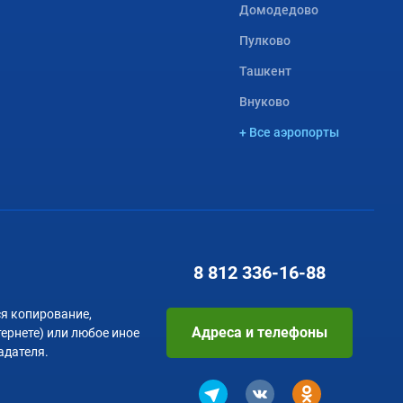
Домодедово
Пулково
Ташкент
Внуково
+ Все аэропорты
8 812
336-16-88
я копирование,
Адреса и телефоны
тернете) или любое иное
адателя.