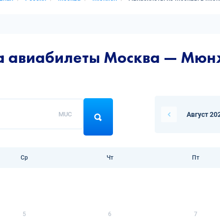
на авиабилеты Москва — Мюн
MUC
Август 20
Ср
Чт
Пт
5
6
7