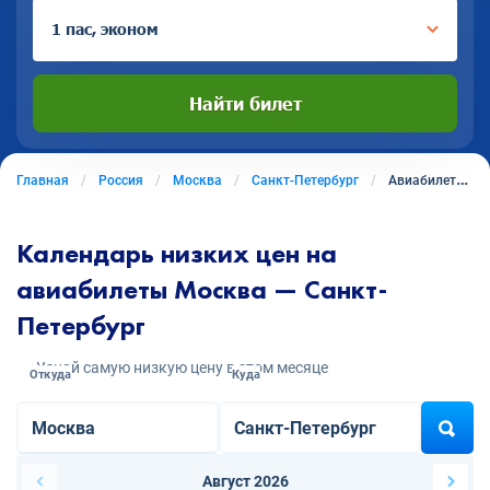
1 пас, эконом
Найти билет
Главная
Россия
Москва
Санкт-Петербург
Авиабилеты из Москвы в Санкт-Петербург
Календарь низких цен на
авиабилеты Москва — Санкт-
Петербург
Узнай самую низкую цену в этом месяце
Откуда
Куда
Август 2026