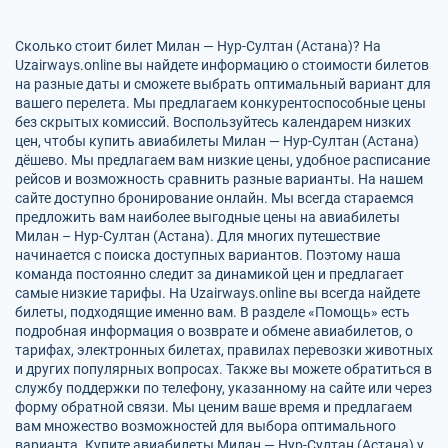
Сколько стоит билет Милан — Нур-Султан (Астана)? На
Uzairways.online вы найдете информацию о стоимости билетов
на разные даты и сможете выбрать оптимальный вариант для
вашего перелета. Мы предлагаем конкурентоспособные цены
без скрытых комиссий. Воспользуйтесь календарем низких
цен, чтобы купить авиабилеты Милан — Нур-Султан (Астана)
дёшево. Мы предлагаем вам низкие цены, удобное расписание
рейсов и возможность сравнить разные варианты. На нашем
сайте доступно бронирование онлайн. Мы всегда стараемся
предложить вам наиболее выгодные цены на авиабилеты
Милан – Нур-Султан (Астана). Для многих путешествие
начинается с поиска доступных вариантов. Поэтому наша
команда постоянно следит за динамикой цен и предлагает
самые низкие тарифы. На Uzairways.online вы всегда найдете
билеты, подходящие именно вам. В разделе «Помощь» есть
подробная информация о возврате и обмене авиабилетов, о
тарифах, электронных билетах, правилах перевозки животных
и других популярных вопросах. Также вы можете обратиться в
службу поддержки по телефону, указанному на сайте или через
форму обратной связи. Мы ценим ваше время и предлагаем
вам множество возможностей для выбора оптимального
варианта. Купите авиабилеты Милан — Нур-Султан (Астана) у