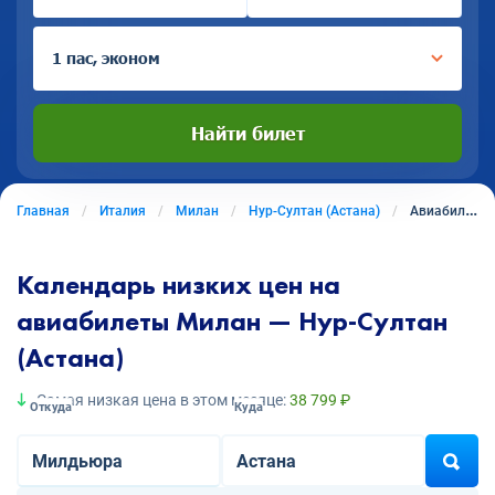
1 пас, эконом
Найти билет
Главная
Италия
Милан
Нур-Султан (Астана)
Авиабилеты из Милана в Нур-Султан (Астану)
Календарь низких цен на
авиабилеты Милан — Нур-Султан
(Астана)
Самая низкая цена в этом месяце:
38 799 ₽
Откуда
Куда