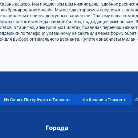
Казань дёшево. Мы предлагаем вам низкие цены, удобное расписа
упно бронирование онлайн. Мы всегда стараемся предложить вам 
е начинается с поиска доступных вариантов. Поэтому наша команд
airways.online вы всегда найдете билеты, подходящие именно вам.
летов, о тарифах, электронных билетах, правилах перевозки живот
оддержки по телефону, указанному на сайте или через форму обрат
 для выбора оптимального варианта. Купите авиабилеты Милан — 
Из Санкт-Петербурга в Ташкент
Из Казани в Ташкент
+ 
Города