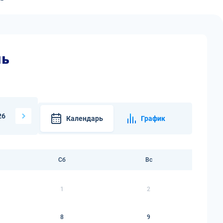
нь
26
Календарь
График
Сб
Вс
1
2
8
9