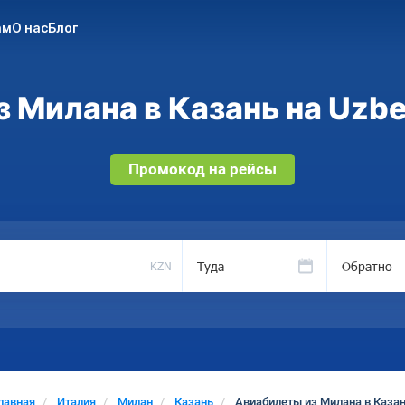
ам
О нас
Блог
 Милана в Казань на Uzbe
Промокод на рейсы
Туда
Обратно
KZN
лавная
Италия
Милан
Казань
Авиабилеты из Милана в Каза