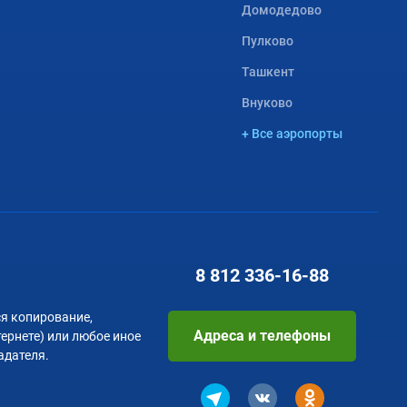
Домодедово
Пулково
Ташкент
Внуково
+ Все аэропорты
8 812
336-16-88
я копирование,
Адреса и телефоны
тернете) или любое иное
адателя.