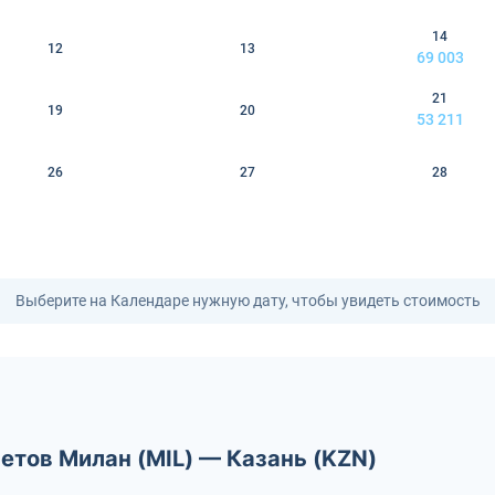
14
12
13
69 003
21
19
20
53 211
26
27
28
Выберите на Календаре нужную дату, чтобы увидеть стоимость
етов Милан (MIL) — Казань (KZN)