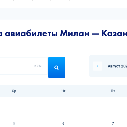
а авиабилеты Милан — Каза
KZN
Август 20
Ср
Чт
Пт
5
6
7