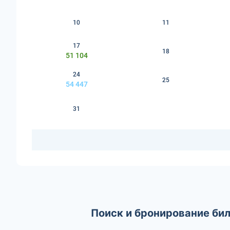
10
11
17
18
51 104
24
25
54 447
31
Поиск и бронирование бил