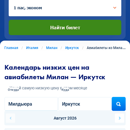
1 пас, эконом
Найти билет
Главная
Италия
Милан
Иркутск
Авиабилеты из Милана в Иркутск
Календарь низких цен на
авиабилеты Милан — Иркутск
Узнай самую низкую цену в этом месяце
Откуда
Куда
Август 2026