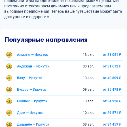
нашем сайте вы найдете билеты по самым низким ценам. Мы
постоянно отслеживаем динамику цен и предлагаем вам
выгодные предложения. Теперь ваше путешествие может быть
доступным и недорогим.
Популярные направления
Алматы — Иркутск
13 авг.
от 31 051 ₽
Андижан — Иркутск
09 авг.
от 31 612 ₽
Баку — Иркутск
13 авг.
от 40 809 ₽
Бухара — Иркутск
09 авг.
от 35 478 ₽
Бишкек — Иркутск
13 авг.
от 34 928 ₽
Дели — Иркутск
10 авг.
от 39 571 ₽
Душанбе — Иркутск
09 авг.
от 34 459 ₽