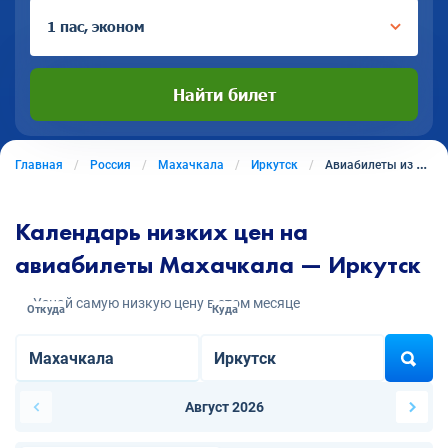
1 пас, эконом
Найти билет
Главная
Россия
Махачкала
Иркутск
Авиабилеты из Махачкалы в Иркутск
Календарь низких цен на
авиабилеты Махачкала — Иркутск
Узнай самую низкую цену в этом месяце
Откуда
Куда
Август 2026