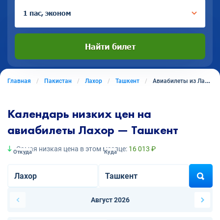
1 пас, эконом
Найти билет
Главная
Пакистан
Лахор
Ташкент
Авиабилеты из Лахора в Ташкент
Календарь низких цен на
авиабилеты Лахор — Ташкент
Самая низкая цена в этом месяце:
16 013 ₽
Откуда
Куда
Август 2026