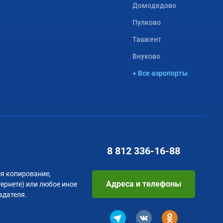
Домодедово
Пулково
Ташкент
Внуково
+ Все аэропорты
8 812
336-16-88
я копирование,
Адреса и телефоны
тернете) или любое иное
адателя.