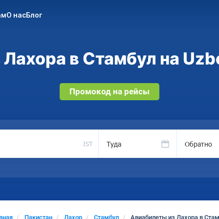
ам
О нас
Блог
Лахора в Стамбул на Uzb
Промокод на рейсы
Туда
Обратно
IST
вная
Пакистан
Лахор
Стамбул
Авиабилеты из Лахора в Ста