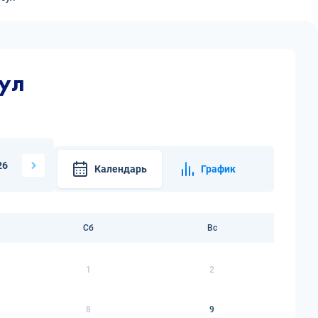
бул
26
Календарь
График
Сб
Вс
1
2
8
9