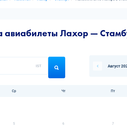
а авиабилеты Лахор — Стам
IST
Август 20
Ср
Чт
Пт
5
6
7