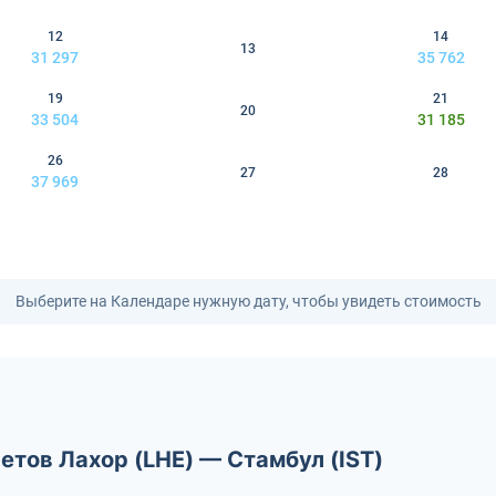
12
14
13
31 297
35 762
19
21
20
33 504
31 185
26
27
28
37 969
Выберите на Календаре нужную дату, чтобы увидеть стоимость
етов Лахор (LHE) — Стамбул (IST)