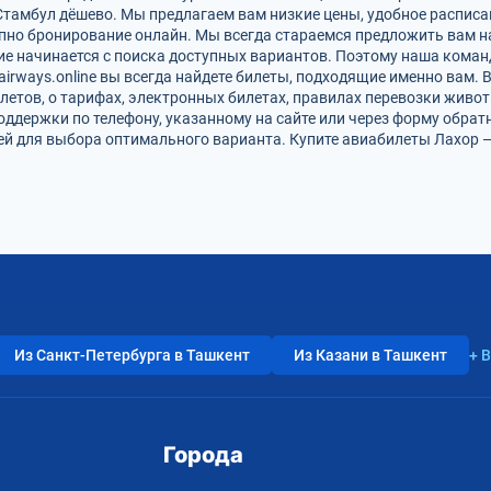
Стамбул дёшево. Мы предлагаем вам низкие цены, удобное расписа
упно бронирование онлайн. Мы всегда стараемся предложить вам 
ие начинается с поиска доступных вариантов. Поэтому наша коман
airways.online вы всегда найдете билеты, подходящие именно вам.
летов, о тарифах, электронных билетах, правилах перевозки живот
оддержки по телефону, указанному на сайте или через форму обрат
 для выбора оптимального варианта. Купите авиабилеты Лахор — 
Из Санкт-Петербурга в Ташкент
Из Казани в Ташкент
+ 
Города