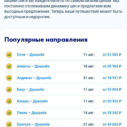
нашем сайте вы найдете билеты по самым низким ценам. Мы
постоянно отслеживаем динамику цен и предлагаем вам
выгодные предложения. Теперь ваше путешествие может быть
доступным и недорогим.
Популярные направления
Сочи — Душанбе
11 авг.
от 31 583 ₽
Алматы — Душанбе
18 авг.
от 20 965 ₽
Андижан — Душанбе
31 авг.
от 18 931 ₽
Баку — Душанбе
11 авг.
от 23 803 ₽
Бухара — Душанбе
11 авг.
от 20 903 ₽
Пекин — Душанбе
14 авг.
от 35 542 ₽
Бангкок — Душанбе
21 авг.
от 40 605 ₽