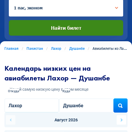
1 пас, эконом
Найти билет
Главная
Пакистан
Лахор
Душанбе
Авиабилеты из Лахора в Душанбе
Календарь низких цен на
авиабилеты Лахор — Душанбе
Узнай самую низкую цену в этом месяце
Откуда
Куда
Август 2026