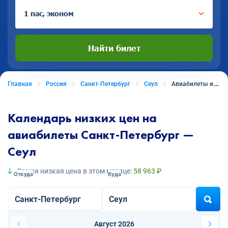
1 пас, эконом
Найти билет
Главная
Россия
Санкт-Петербург
Сеул
Авиабилеты из Санкт-Петербурга в Сеул
Календарь низких цен на
авиабилеты Санкт-Петербург —
Сеул
Самая низкая цена в этом месяце:
58 963 ₽
Откуда
Куда
Август 2026