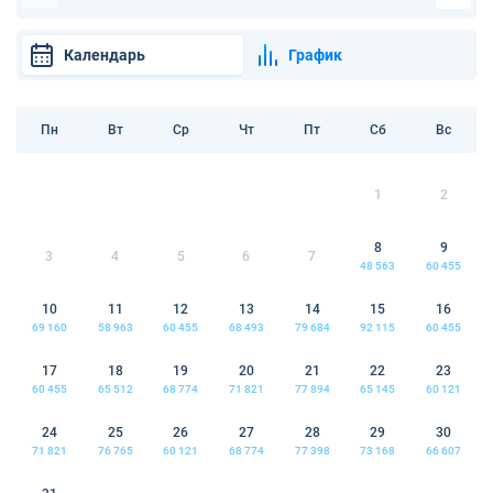
Календарь
График
Пн
Вт
Ср
Чт
Пт
Сб
Вс
1
2
8
9
3
4
5
6
7
48 563
60 455
10
11
12
13
14
15
16
69 160
58 963
60 455
68 493
79 684
92 115
60 455
17
18
19
20
21
22
23
60 455
65 512
68 774
71 821
77 894
65 145
60 121
24
25
26
27
28
29
30
71 821
76 765
60 121
68 774
77 398
73 168
66 607