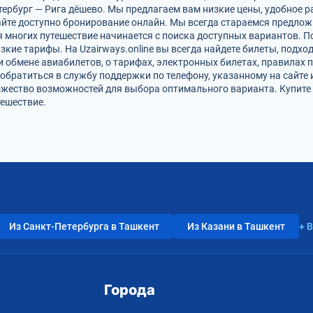
тербург — Рига дёшево. Мы предлагаем вам низкие цены, удобное 
айте доступно бронирование онлайн. Мы всегда стараемся предлож
я многих путешествие начинается с поиска доступных вариантов. 
зкие тарифы. На Uzairways.online вы всегда найдете билеты, подх
и обмене авиабилетов, о тарифах, электронных билетах, правилах 
обратиться в службу поддержки по телефону, указанному на сайте 
жество возможностей для выбора оптимального варианта. Купите 
тешествие.
Из Санкт-Петербурга в Ташкент
Из Казани в Ташкент
+ 
Города