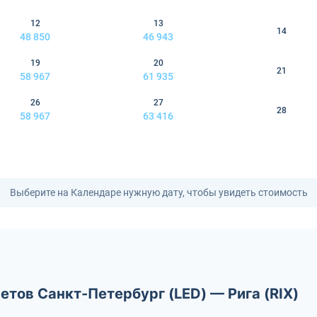
12
13
14
48 850
46 943
19
20
21
58 967
61 935
26
27
28
58 967
63 416
Выберите на Календаре нужную дату, чтобы увидеть стоимость
етов Санкт-Петербург (LED) — Рига (RIX)