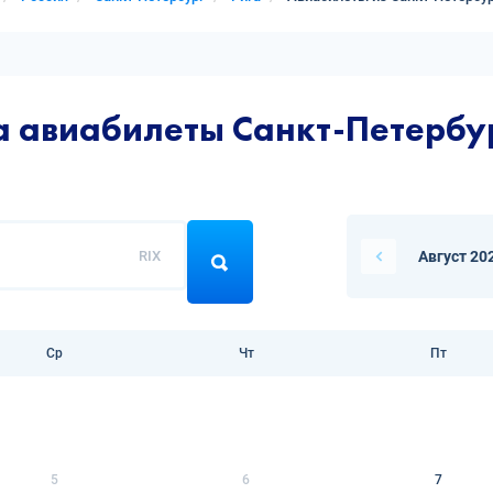
а авиабилеты Санкт-Петербур
RIX
Август 20
Ср
Чт
Пт
5
6
7