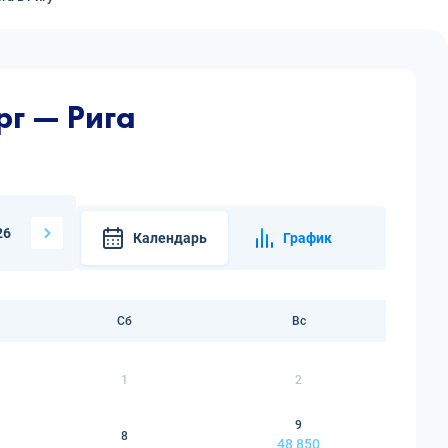
г — Рига
26
Календарь
График
Сб
Вс
1
2
9
8
48 850