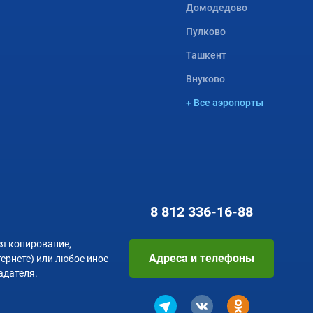
Домодедово
Пулково
Ташкент
Внуково
+ Все аэропорты
8 812
336-16-88
я копирование,
Адреса и телефоны
тернете) или любое иное
адателя.