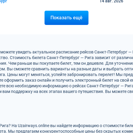
бург
14 авг.
2026
Показать ещё
 можете увидеть актуальное расписание рейсов Санкт-Петербург —
тво. Стоимость билета Санкт-Петербург — Рига зависит от различн
ия. Чем раньше вы покупаете билет, тем он дешевле. Для уточнен
м. Вы сможете сравнить варианты на разные даты и выбрать опт
ига. Цены могут меняться, успейте забронировать перелет! Мы пр
е оформить заказ онлайн и получить электронный билет на свой em
ете всю необходимую информацию о рейсах Санкт-Петербург — Рига
вам поддержку на всех этапах вашего путешествия. Вы можете свя
Рига? На Uzairways.online вы найдете информацию о стоимости би
ета. Мы предлагаем конкурентоспособные цены без скрытых комис