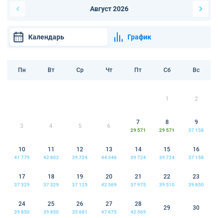
Август 2026
Календарь
График
Пн
Вт
Ср
Чт
Пт
Сб
Вс
1
2
7
8
9
3
4
5
6
29 571
29 571
37 158
10
11
12
13
14
15
16
41 779
42 802
39 724
44 346
39 724
39 724
37 158
17
18
19
20
21
22
23
37 329
37 329
37 125
42 569
37 975
39 510
39 850
24
25
26
27
28
29
30
39 850
39 850
35 681
47 675
42 569