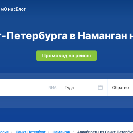
ам
О нас
Блог
-Петербурга в Наманган н
Промокод на рейсы
Туда
Обратно
NMA
оссия
Санкт-Петербург
Наманган
Авиабилеты из Санкт-Петербур