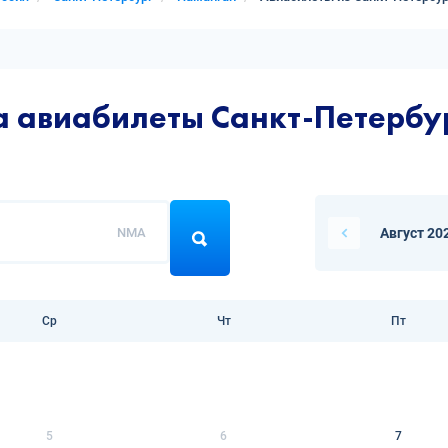
а авиабилеты Санкт-Петербу
NMA
Август 20
Ср
Чт
Пт
5
6
7