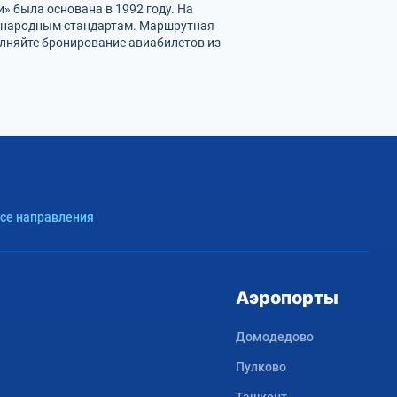
» была основана в 1992 году. На
дународным стандартам. Маршрутная
полняйте бронирование авиабилетов из
Все направления
Аэропорты
Домодедово
Пулково