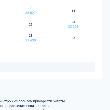
15
16
35 527
23
22
33 223
29
30
37 430
быстро, без проблем приобрести билеты
но направление. Если вы только