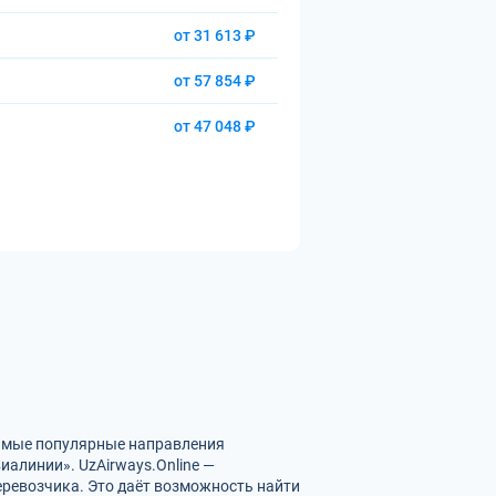
от 31 613 ₽
от 57 854 ₽
от 47 048 ₽
Самые популярные направления
алинии». UzAirways.Online —
еревозчика. Это даёт возможность найти