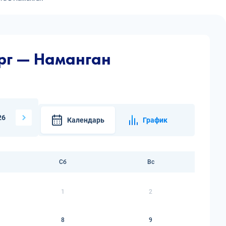
рг — Наманган
26
Календарь
График
Сб
Вс
1
2
8
9