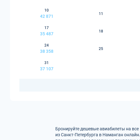
10
11
42 871
17
18
35 487
24
25
38 358
31
37 107
Бронируйте дешевые авиабилеты на все 
из Санкт-Петербурга в Наманган онлайн