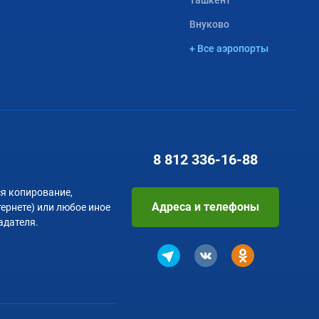
Ташкент
Внуково
+ Все аэропорты
8 812
336-16-88
я копирование,
Адреса и телефоны
тернете) или любое иное
адателя.