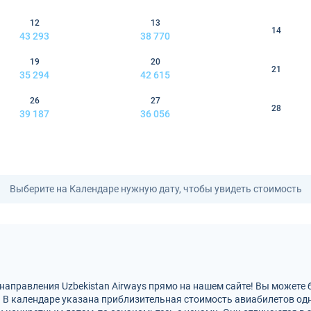
12
13
14
43 293
38 770
19
20
21
35 294
42 615
26
27
28
39 187
36 056
Выберите на Календаре нужную дату, чтобы увидеть стоимость
направления Uzbekistan Airways прямо на нашем сайте! Вы можете 
. В календаре указана приблизительная стоимость авиабилетов од