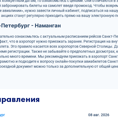
к конкретным датам, то ознакомьтесь с ценами. Они отличаются в 
й забронировать билеты на самолет введя промокод. Чтобы воврем
авиалинии», нужно завести личный кабинет, подписаться на нашу e
акциях станут регулярно приходить прямо на вашу электронную п
-Петербург - Наманган
ательно ознакомьтесь с актуальным расписанием рейсов Санкт-Пе
 факт, что в аэропорт нужно приезжать заранее. Регистрация на в
ылета. Это правило касается всех аэропортов Северной Столицы. 
емя регистрации. Также не забывайте о предполетных досмотрах, к
ольно много времени. Мы рекомендуем приезжать в аэропорт Санкт
грамотно и подходите к вопросу онлайн-покупки авиабилетов Санкт
оездной документ можно только за дополнительную от общей цены
правления
ург
08 авг.
2026