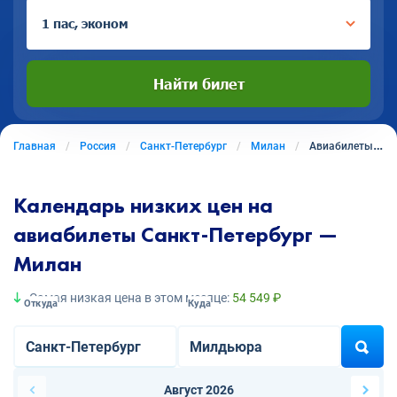
1 пас, эконом
Найти билет
Главная
Россия
Санкт-Петербург
Милан
Авиабилеты из Санкт-Петербурга в Милан
Календарь низких цен на
авиабилеты Санкт-Петербург —
Милан
Самая низкая цена в этом месяце:
54 549 ₽
Откуда
Куда
Август 2026