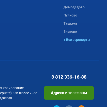
Домодедово
Пулково
Ташкент
Внуково
+ Все аэропорты
8 812
336-16-88
я копирование,
Адреса и телефоны
тернете) или любое иное
адателя.