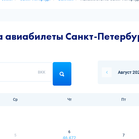
а авиабилеты Санкт-Петербу
BKK
Август 20
Ср
Чт
Пт
6
5
7
46 472