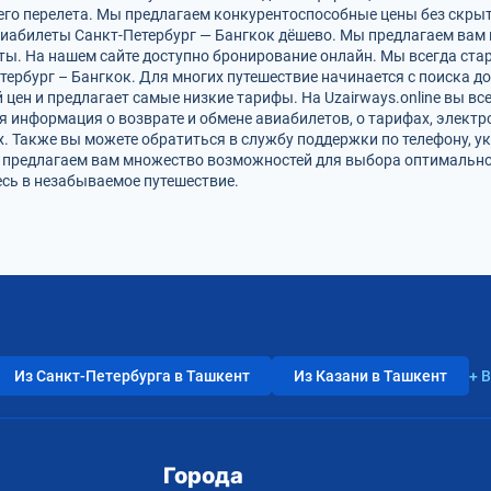
го перелета. Мы предлагаем конкурентоспособные цены без скрыт
виабилеты Санкт-Петербург — Бангкок дёшево. Мы предлагаем вам 
ты. На нашем сайте доступно бронирование онлайн. Мы всегда ста
ербург – Бангкок. Для многих путешествие начинается с поиска д
цен и предлагает самые низкие тарифы. На Uzairways.online вы вс
я информация о возврате и обмене авиабилетов, о тарифах, электр
. Также вы можете обратиться в службу поддержки по телефону, ук
и предлагаем вам множество возможностей для выбора оптимально
есь в незабываемое путешествие.
Из Санкт-Петербурга в Ташкент
Из Казани в Ташкент
+ 
Города