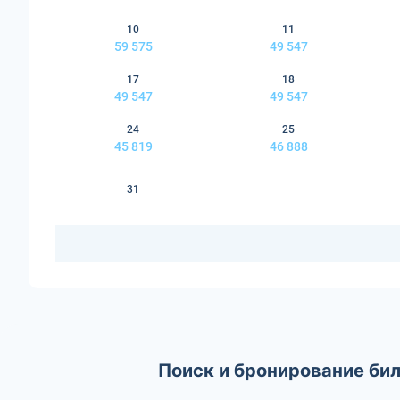
10
11
59 575
49 547
17
18
49 547
49 547
24
25
45 819
46 888
31
Поиск и бронирование бил