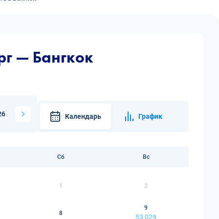
рг — Бангкок
26
Календарь
График
Сб
Вс
1
2
9
8
53 029