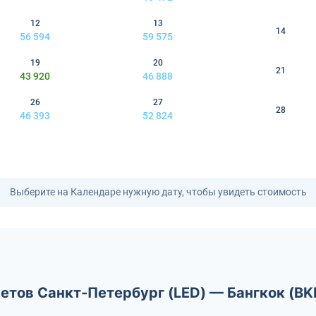
12
13
14
56 594
59 575
19
20
21
43 920
46 888
26
27
28
46 393
52 824
Выберите на Календаре нужную дату, чтобы увидеть стоимость
етов Санкт-Петербург (LED) — Бангкок (BK