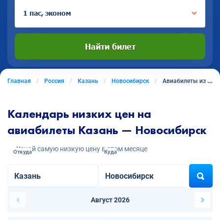
1 пас, эконом
Найти билет
Главная
Россия
Казань
Новосибирск
Авиабилеты из Казани в Новосибирск
Календарь низких цен на
авиабилеты Казань — Новосибирск
Узнай самую низкую цену в этом месяце
Откуда
Куда
Август 2026