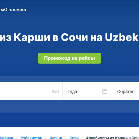
ам
О нас
Блог
з Карши в Сочи на Uzbek
Промокод на рейсы
Туда
Обратно
AER
Главная
Узбекистан
Карши
Сочи
Авиабилеты из Карши в Соч