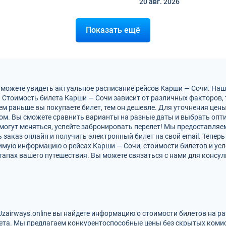
20 авг.
2026
Показать ещё
 можете увидеть актуальное расписание рейсов Карши — Сочи. На
 Стоимость билета Карши — Сочи зависит от различных факторов, т
м раньше вы покупаете билет, тем он дешевле. Для уточнения цен
м. Вы сможете сравнить варианты на разные даты и выбрать опт
могут меняться, успейте забронировать перелет! Мы предоставля
заказ онлайн и получить электронный билет на свой email. Теперь
димую информацию о рейсах Карши — Сочи, стоимости билетов и ус
тапах вашего путешествия. Вы можете связаться с нами для консул
Uzairways.online вы найдете информацию о стоимости билетов на р
ета. Мы предлагаем конкурентоспособные цены без скрытых комис