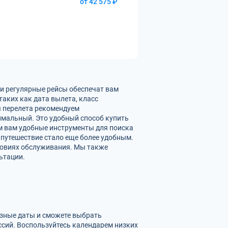
от 42 575 ₽
ши регулярные рейсы обеспечат вам
аких как дата вылета, класс
ы перелета рекомендуем
имальный. Это удобный способ купить
ем вам удобные инструменты для поиска
 путешествие стало еще более удобным.
ловиях обслуживания. Мы также
ьтации.
азные даты и сможете выбрать
сий. Воспользуйтесь календарем низких