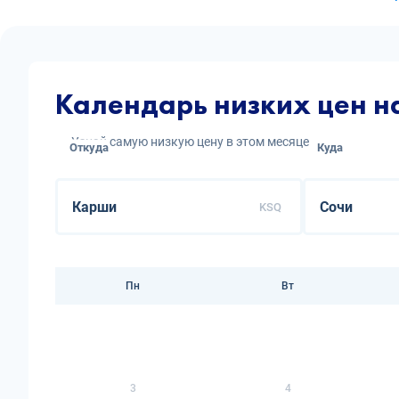
Календарь низких цен н
Узнай самую низкую цену в этом месяце
Откуда
Куда
KSQ
Пн
Вт
3
4