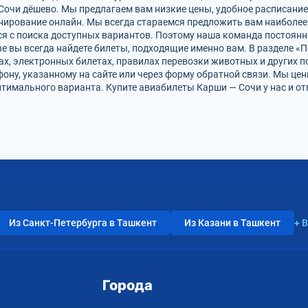
Сочи дёшево. Мы предлагаем вам низкие цены, удобное расписани
онирование онлайн. Мы всегда стараемся предложить вам наиболе
ся с поиска доступных вариантов. Поэтому наша команда постоянно
ine вы всегда найдете билеты, подходящие именно вам. В разделе 
фах, электронных билетах, правилах перевозки животных и других 
фону, указанному на сайте или через форму обратной связи. Мы це
тимального варианта. Купите авиабилеты Карши — Сочи у нас и о
Из Санкт-Петербурга в Ташкент
Из Казани в Ташкент
+ 
Города