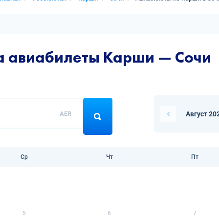
а авиабилеты Карши — Сочи
AER
Август 20
Ср
Чт
Пт
5
6
7