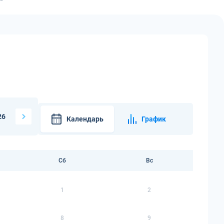
26
Календарь
График
Сб
Вс
1
2
8
9