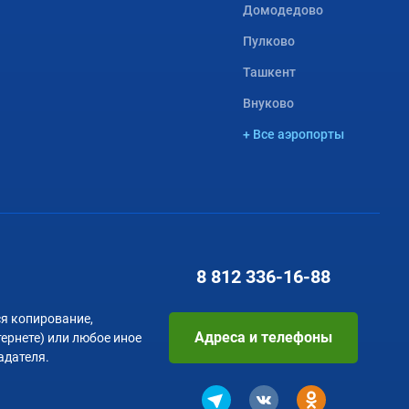
Домодедово
Пулково
Ташкент
Внуково
+ Все аэропорты
8 812
336-16-88
я копирование,
Адреса и телефоны
тернете) или любое иное
адателя.